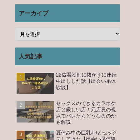
アーカイブ
人気記事
22歳看護師に抜かずに連続
中出しした話【出会い系体
験談】
セックスのできるカラオケ
店と厳しい店！元店員の視
点でバレたらどうなるのか
も解説
夏休み中の巨乳JDとセック
スしてきた【出会い系体験