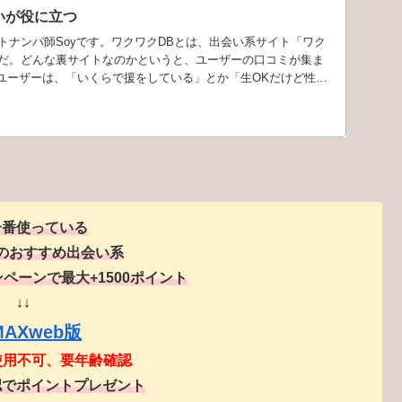
いが役に立つ
トナンパ師Soyです。ワクワクDBとは、出会い系サイト「ワク
だ。どんな裏サイトなのかというと、ユーザーの口コミが集ま
のユーザーは、「いくらで援をしている」とか「生OKだけど性病
自分が悪い口コミを書かれるリスクもある。そんなゲスい裏サ
(援助交際しないってこと)の俺にも少しだけ役に立ってい...
一番使っている
のおすすめ出会い系
ペーンで最大+1500ポイント
↓↓
MAXweb版
使用不可、要年齢確認
認でポイントプレゼント