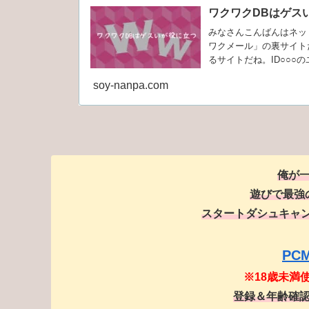
ワクワクDBはゲス
みなさんこんばんはネッ
ワクメール」の裏サイト
るサイトだね。ID○○○
持ち」とか。もちろん、
soy-nanpa.com
イトなんだけど、飛燕専門
俺が
遊びで最強
スタートダシュキャン
PC
※18歳未満
登録＆年齢確