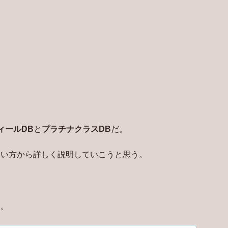
ィールDB
と
プラチナクラスDB
だ。
使い方から詳しく説明していこうと思う。
る。