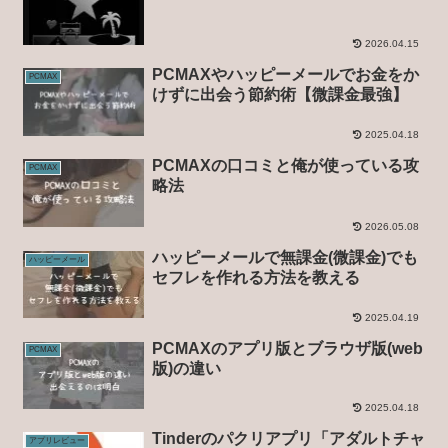
2026.04.15
PCMAXやハッピーメールでお金をか
PCMAX
けずに出会う節約術【微課金最強】
2025.04.18
PCMAXの口コミと俺が使っている攻
PCMAX
略法
2026.05.08
ハッピーメールで無課金(微課金)でも
ハッピーメール
セフレを作れる方法を教える
2025.04.19
PCMAXのアプリ版とブラウザ版(web
PCMAX
版)の違い
2025.04.18
Tinderのパクリアプリ「アダルトチャ
アプリレビュー