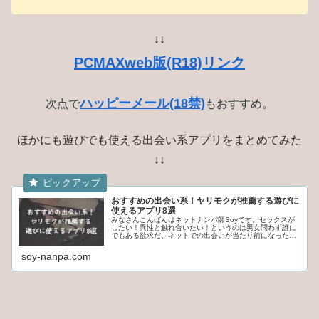
↓↓
PCMAXweb版(R18)リンク
ハッピーメール(18禁)
次点で
もおすすめ。
ほかにも遊びでも使える出会い系アプリをまとめてみた
↓↓
おすすめの出会い系！ヤリモクが推薦する遊びに
使えるアプリ8選
みなさんこんばんはネットナンパ師Soyです。セックスが
したい！異性と触れ合いたい！というのは男女問わず誰に
でもある欲求だ。ネットでの出会いが当たり前になった現
代では、効率的にセックスする相手を探せるようになった
し、本当にネットのある時代に産まれてよかったと思う。
soy-nanpa.com
ネットでの出会い方は、SNSや掲示板など色々な方法があ
るが、一番効率的に、住みや、年齢、容姿、目的が分かる
のは出会い系(マッチングアプリ)...