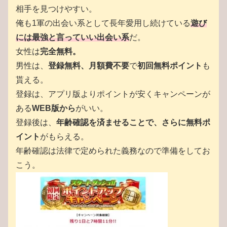
相手を見つけやすい。
俺も1軍の出会い系として長年愛用し続けている
遊び
には最強と言っていい出会い系
だ。
女性は
完全無料。
男性は、
登録無料、月額費不要
で
初回無料ポイント
も
貰える。
登録は、アプリ版よりポイントが安くキャンペーンが
ある
WEB版から
がいい。
登録後は、
年齢確認を済ませることで、さらに無料ポ
イント
がもらえる。
年齢確認は法律で定められた義務なので準備をしてお
こう。