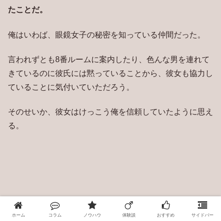
たことだ。
俺はいわば、眼鏡女子の秘密を知っている仲間だった。
言われずとも8番ルームに案内したり、色んな男を連れて
きているのに彼氏には黙っていることから、彼女も協力し
ていることに気付いていただろう。
そのせいか、彼女はけっこう俺を信頼していたように思え
る。
フードや時間延長プレゼントというメルマガキャンペーン
で、携帯の画面を見せてもらう手続きがよくあったのだ
ホーム
コラム
ノウハウ
体験談
おすすめ
サイドバー