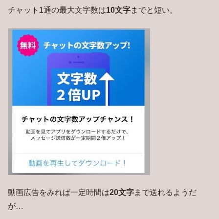
チャット1通の最大文字数は
10文字
までと短い。
動画広告をみれば一定時間は
20文字
まで送れるようだ
が…