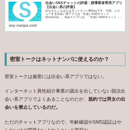
出会いSNSチャットの評価・誘導業者専用アプリ
【出会い系の評価】
みなさんこんばんはネットナンパ師Soyです。今回、レビ
ューする出会い系アプリは「出会いSNSチャット
(SnsChat)」。Appストアには、『出会いSNSチャット - 出
会いチャットは完全無料の即会い系出会い探し！ 』と登録
されている。結論から言うと、他サイトへの誘導業者(他の
soy-nanpa.com
有料サービスに登録させるユーザー)が使いやすい機能が特
徴のアプリだった。SNSチャットの使い方から、どの辺が
業者に使いやす...
密室トークはネットナンパに使えるのか？
密室トークは厳密には出会い系アプリではない。
インターネット異性紹介事業の届出を出していない脱法出
会い系アプリでよくあることなのだが、
規約では男女の出
会いを禁止しているのだ。
ただのチャットアプリなので、年齢確認やSMS認証はや