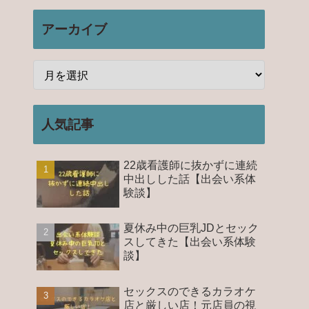
アーカイブ
人気記事
22歳看護師に抜かずに連続
中出しした話【出会い系体
験談】
夏休み中の巨乳JDとセック
スしてきた【出会い系体験
談】
セックスのできるカラオケ
店と厳しい店！元店員の視